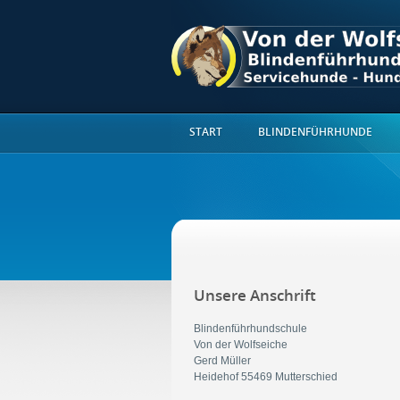
START
BLINDENFÜHRHUNDE
Unsere Anschrift
Blindenführhundschule
Von der Wolfseiche
Gerd Müller
Heidehof 55469 Mutterschied