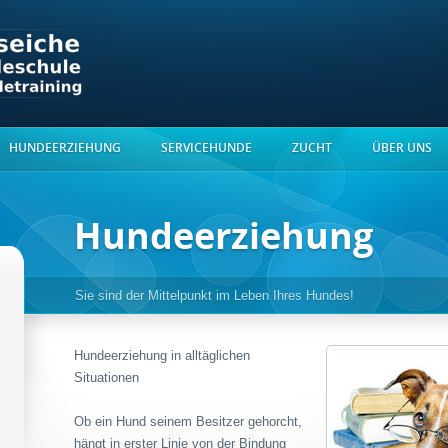
HUNDEERZIEHUNG
SERVICEHUNDE
ZUCHT
ÜBER UNS
Hundeerziehung
Sie sind der Mittelpunkt im Leben Ihres Hundes!
Hundeerziehung in alltäglichen
Situationen
Ob ein Hund seinem Besitzer gehorcht,
hängt in erster Linie von der Bindung