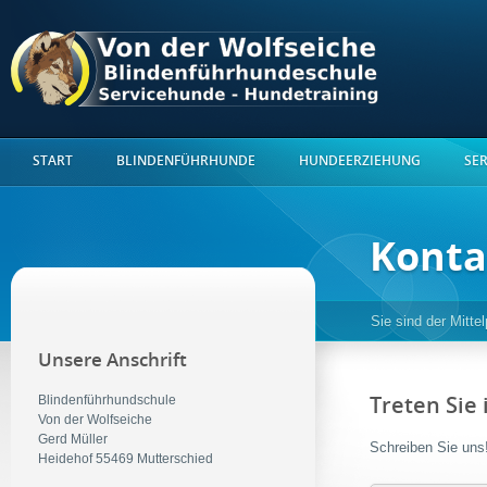
START
BLINDENFÜHRHUNDE
HUNDEERZIEHUNG
SE
Konta
Sie sind der Mitte
Unsere Anschrift
Blindenführhundschule
Treten Sie 
Von der Wolfseiche
Gerd Müller
Schreiben Sie uns
Heidehof 55469 Mutterschied