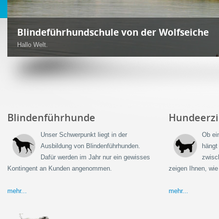
Blindenführhunde und Servicehunde
Ebenfalls bilden wir aus:
Blindenführhunde
Hundeerz
Unser Schwerpunkt liegt in der
Ob ei
Ausbildung von Blindenführhunden.
hängt 
Dafür werden im Jahr nur ein gewisses
zwisc
Kontingent an Kunden angenommen.
zeigen Ihnen, wie
mehr...
mehr...