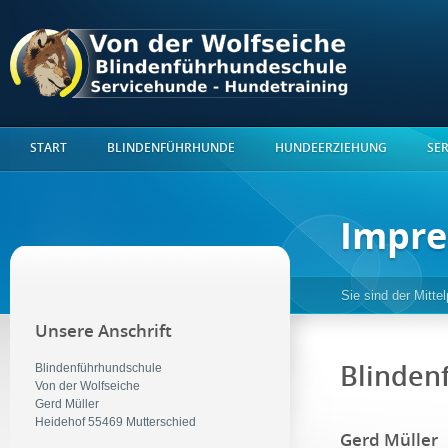
START
BLINDENFÜHRHUNDE
HUNDEERZIEHUNG
SE
Impr
Sie sind der Mitte
Unsere Anschrift
Blindenführhundschule
Blinden
Von der Wolfseiche
Gerd Müller
Heidehof 55469 Mutterschied
Gerd Müller