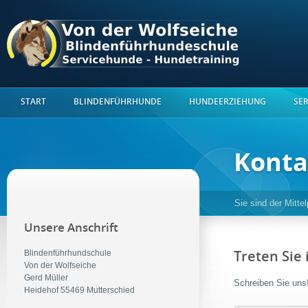
START
BLINDENFÜHRHUNDE
HUNDEERZIEHUNG
SE
Konta
Sie sind der Mitte
Unsere Anschrift
Blindenführhundschule
Treten Sie 
Von der Wolfseiche
Gerd Müller
Schreiben Sie uns
Heidehof 55469 Mutterschied